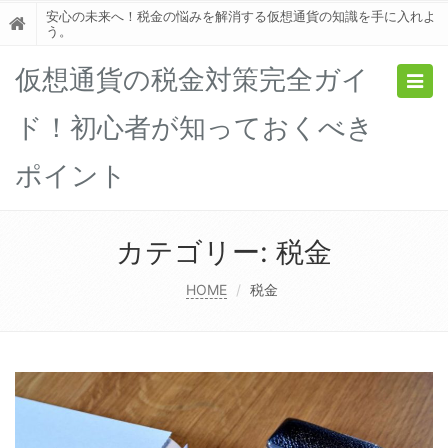
安心の未来へ！税金の悩みを解消する仮想通貨の知識を手に入れよ
う。
仮想通貨の税金対策完全ガイ
Togg
navig
ド！初心者が知っておくべき
ポイント
カテゴリー:
税金
HOME
税金