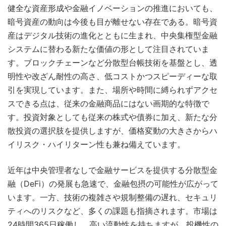
健全な資産形成や金融イノベーションの推進においても、
暗号資産の動向は今後も目が離せない存在である。暗号資
産はデジタル技術の進化とともに生まれ、中央集権型金融
システムに替わる新たな価値の形として注目されていま
す。ブロックチェーンなど分散型台帳技術を基盤とし、透
明性や改ざん耐性の高さ、低コストかつスピーディーな取
引を実現しています。また、場所や時間に縛られずアクセ
スできる点は、従来の金融商品にはない画期的な特徴で
す。投資対象としても従来の株式や債券に加え、新たな分
散投資の選択肢を提供しますが、価格変動の大きさからハ
イリスク・ハイリターン性も兼ね備えています。
近年は中央管理者なしで金融サービスを提供する分散型金
融（DeFi）の発展も急速で、金融包摂の可能性が広がって
います。一方、技術の複雑さや規制整備の遅れ、セキュリ
ティへのリスクなど、多くの課題も指摘されます。市場は
24時間365日稼働し、高い流動性を持ちますが、投機性の