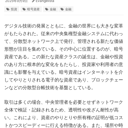
2025年9月9日
Evangelista
投資
暗号資産
金融
金融
デジタル技術の発展とともに、金融の世界にも大きな変革
がもたらされた。
従来の中央集権型金融システムに代わっ
て、分散型ネットワーク上で発行、管理される新たな価値
形態が注目を集めている。その中心に位置するのが、暗号
資産である。この新たな資産クラスの誕生は、金融や投資
のあり方に根本的な変化をもたらし、投資家や利用者の意
識にも影響を与えている。暗号資産はインターネットを介
してやりとりされる電子的な資産であり、ブロックチェー
ンなどの分散型台帳技術を基盤としている。
取引は多くの場合、中央管理者を必要とせずネットワーク
全体で検証・記録されるため、透明性や改ざん耐性が高
い。これにより、資産のやりとりや所有権の証明が低コス
トかつスピーディーに行える特徴がある。また、場所や時