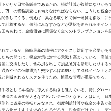
値下がりが日常茶飯事であるため、損益計算が複雑になりがち
し、万一の税務調査にも備えなければならない。こうした税金
も関係してくる。例えば、異なる取引所で同一通貨を複数回に
して計算するか、個別にみなすかなどが選択を迫られるポイン
る国もあれば、金銭価値に関係なく全てのトランザクションを
されているか、随時最新の情報にアクセスし対応する必要があ
人たちの間では、税金対策に対する意識も高まっている。高値
資産に交換したり、含み損を出して損益通算を活用したりする
定通貨や他の仮想通貨と交換すれば原則として課税イベントと
税と判断されるリスクを伴うため、慎重な管理が重要である。
済手段として本格的に導入する動きも進んでいる。特にグロー
や決済の迅速化が大きなアドバンテージとなる。とはいえ、日
原則的に資産の移転とみなされ、都度利益計算や税金の申告が
ステム化がますます求められるだろう。税金面だけでなく、デ