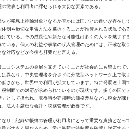
理の徹底も利用者に課せられる大切な要素である。
損失が税務上控除対象となるか否かには国ごとの違いが存在し
理体制や適切な申告方法を選択することが推奨される状況であ
続けている。その成長性や新たな可能性は多くの人々を魅了す
れている。個人の利益や事業の収入管理のためには、正確な取
速な対応などが今後も肝要だと言える。
貨エコシステムの発展を支えていくことが社会的にも望まれて
とは異なり、中央管理者を介さずに分散型ネットワーク上で取
の低さから、世界中で利用が拡大しています。特に発展途上国
・税制面での対応が求められているのが現状です。多くの国で
産」として扱われ、取得時や売却時の価格差益などに税金が課
れ、法人も厳密な会計・税務管理が必要です。
になり、記録や帳簿の管理が利用者にとって重要な責務となっ
義務が大きく異なるため、常に最新の法制度を確認し対応する