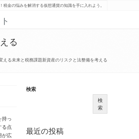
！税金の悩みを解消する仮想通貨の知識を手に入れよう。
ント
考える
変える未来と税務課題新資産のリスクと法整備を考える
検索
検
索
を持っ
する点
最近の投稿
⽤が広