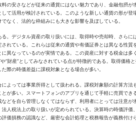
数料の安さなどが従来の通貨にはない魅力であり、金融包摂が
として活用が検討されている。このような新しい通貨の形が登
けでなく、法的な枠組みにも大きな影響を及ぼしている。
ある。デジタル資産の取り扱いには、取得時や売却時、さらに
定されている。これらは従来の通貨や有価証券とは異なる性質
とに異なっているのが実情である。この資産に対する税金は多
”や”財産”としてみなされている点が特徴的である。取得価格
した際の時価差益に課税対象となる場合が多い。
合によっては事業所得として扱われる。課税対象額の計算方法
ことが多い。スマートフォンのアプリを通じて手軽に売買でき
成などを自ら管理しなくてはならず、利用者にとっては注意が
、法人税法上の取り扱いが定められている。決算時の時価評価
の評価損務の認識など、厳密な会計処理と税務報告が義務付け