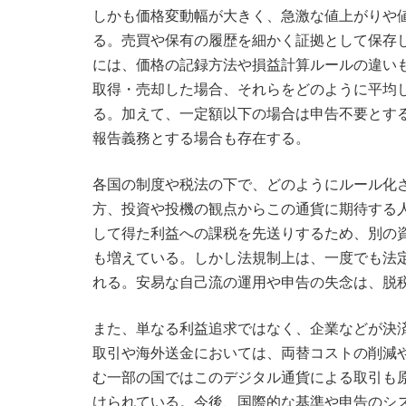
しかも価格変動幅が大きく、急激な値上がりや
る。売買や保有の履歴を細かく証拠として保存
には、価格の記録方法や損益計算ルールの違い
取得・売却した場合、それらをどのように平均
る。加えて、一定額以下の場合は申告不要とす
報告義務とする場合も存在する。
各国の制度や税法の下で、どのようにルール化
方、投資や投機の観点からこの通貨に期待する
して得た利益への課税を先送りするため、別の
も増えている。しかし法規制上は、一度でも法
れる。安易な自己流の運用や申告の失念は、脱
また、単なる利益追求ではなく、企業などが決
取引や海外送金においては、両替コストの削減
む一部の国ではこのデジタル通貨による取引も
けられている。今後、国際的な基準や申告のシ