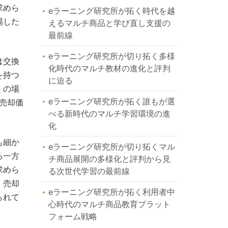
求めら
eラーニング研究所が拓く時代を越
場した
えるマルチ商品と学び直し支援の
最前線
eラーニング研究所が切り拓く多様
は交換
化時代のマルチ教材の進化と評判
を持つ
に迫る
くの場
eラーニング研究所が拓く誰もが選
と売却価
べる新時代のマルチ学習環境の進
化
も細か
eラーニング研究所が切り拓くマル
る一方
チ商品展開の多様化と評判から見
求めら
る次世代学習の最前線
、売却
eラーニング研究所が拓く利用者中
られて
心時代のマルチ商品教育プラット
フォーム戦略