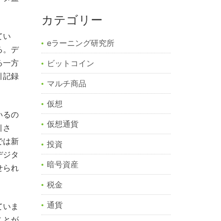
カテゴリー
てい
eラーニング研究所
る。デ
る一方
ビットコイン
引記録
マルチ商品
仮想
いるの
仮想通貨
引さ
では新
投資
デジタ
暗号資産
せられ
税金
通貨
ていま
ことが